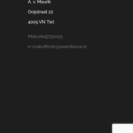
A. v. Maurik
Ooijstraat 22
4005 VN Tiel
Mob.0645752025
e-mail:offerte@avambouw.nl