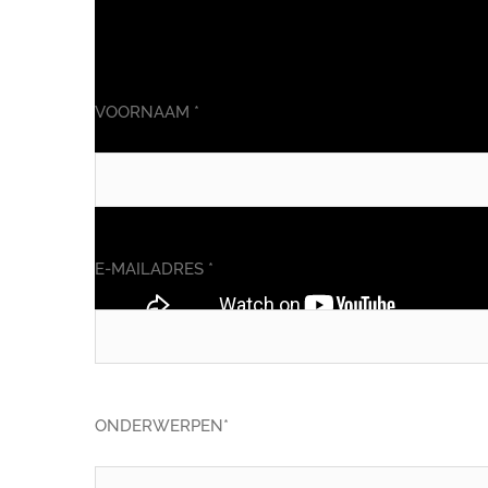
Deel dit verhaal, kies uw platform!
VOORNAAM *
E-MAILADRES *
ONDERWERPEN*